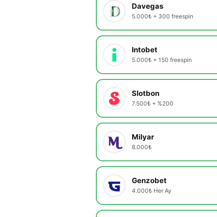
Davegas
5.000₺ + 300 freespin
Intobet
5.000₺ + 150 freespin
Slotbon
7.500₺ + %200
Milyar
8.000₺
Genzobet
4.000₺ Her Ay