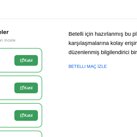
eler
Betelli için hazırlanmış bu pl
ı incele
karşılaşmalarına kolay eriş
düzenlenmiş bilgilendirici bi
Katıl
BETELLI MAÇ İZLE
Katıl
Katıl