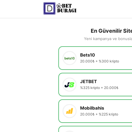
En Güvenilir Sit
Yeni kampanya ve bonuslar
Bets10
20.000₺ + %300 kripto
JETBET
%325 kripto + 20.000₺
Mobilbahis
20.000₺ + %225 kripto