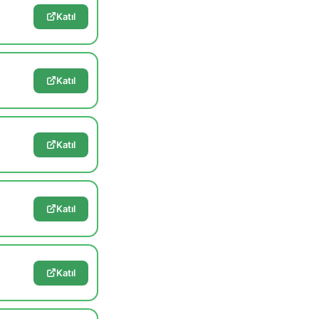
Katıl
Katıl
Katıl
Katıl
Katıl