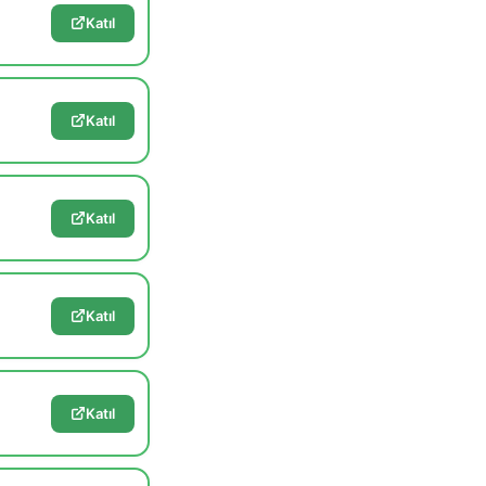
Katıl
Katıl
Katıl
Katıl
Katıl