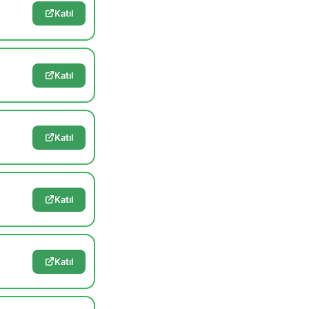
Katıl
Katıl
Katıl
Katıl
Katıl