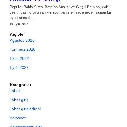
Popüler Bahis Sitesi Betpipo Analizi ve Girişi! Betpipo, çok
çeşitli casino oyunları ve spor bahisleri seçenekleri sunan bir
oyun sitesidir.…
10 Eylül 2022
Arşivler
Ağustos 2026
Temmuz 2026
Ekim 2022
Eylül 2022
Kategoriler
1xbet
1xbet giriş
1xbet giriş adresi
Adiosbet
Adiosbet bonusları