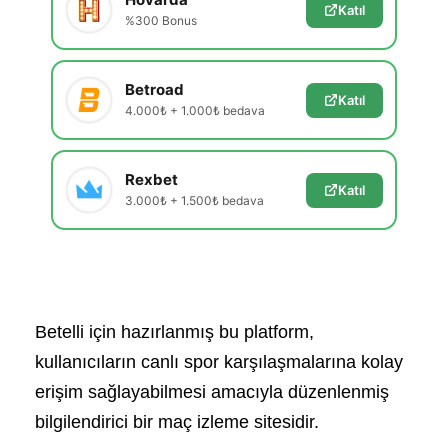
Katıl
%300 Bonus
Betroad
Katıl
4.000₺ + 1.000₺ bedava
Rexbet
Katıl
3.000₺ + 1.500₺ bedava
Betelli için hazırlanmış bu platform,
kullanıcıların canlı spor karşılaşmalarına kolay
erişim sağlayabilmesi amacıyla düzenlenmiş
bilgilendirici bir maç izleme sitesidir.