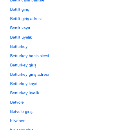
Bettilt giriş
Bettilt giriş adresi
Bettilt kayıt
Bettilt üyelik
Betturkey
Betturkey bahis sitesi
Betturkey giriş
Betturkey giriş adresi
Betturkey kayıt
Betturkey üyelik
Betvole
Betvole giriş
bilyoner
bilyoner giriş