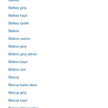
Betbey giriş
Betbey kayıt
Betbey üyelik
Betboo
Betboo casino
Betboo giriş
Betboo giriş adresi
Betboo kayıt
Betboo slot
Betcup
Betcup bahis sitesi
Betcup giriş
Betcup kayıt
Betcup slot oyunları