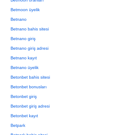
Betmoon üyelik
Betnano
Betnano bahis sitesi
Betnano giriş
Betnano giriş adresi
Betnano kayıt
Betnano üyelik
Betonbet bahis sitesi
Betonbet bonusları
Betonbet giriş
Betonbet giriş adresi
Betonbet kayıt
Betpark
Betpark bahis sitesi