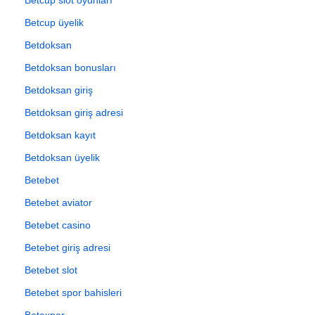
Betcup üyelik
Betdoksan
Betdoksan bonusları
Betdoksan giriş
Betdoksan giriş adresi
Betdoksan kayıt
Betdoksan üyelik
Betebet
Betebet aviator
Betebet casino
Betebet giriş adresi
Betebet slot
Betebet spor bahisleri
Betexper