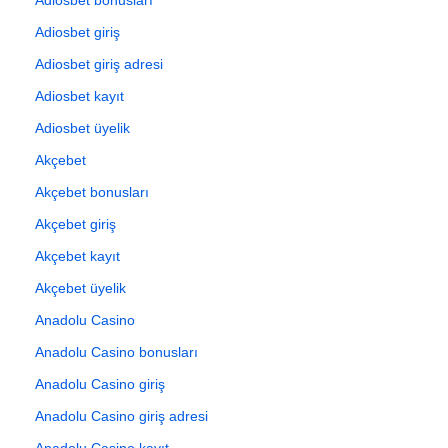
Adiosbet giriş
Adiosbet giriş adresi
Adiosbet kayıt
Adiosbet üyelik
Akçebet
Akçebet bonusları
Akçebet giriş
Akçebet kayıt
Akçebet üyelik
Anadolu Casino
Anadolu Casino bonusları
Anadolu Casino giriş
Anadolu Casino giriş adresi
Anadolu Casino kayıt