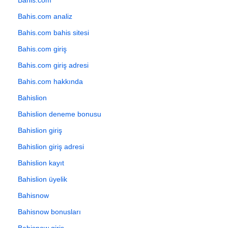
Bahis.com analiz
Bahis.com bahis sitesi
Bahis.com giriş
Bahis.com giriş adresi
Bahis.com hakkında
Bahislion
Bahislion deneme bonusu
Bahislion giriş
Bahislion giriş adresi
Bahislion kayıt
Bahislion üyelik
Bahisnow
Bahisnow bonusları
Bahisnow giriş