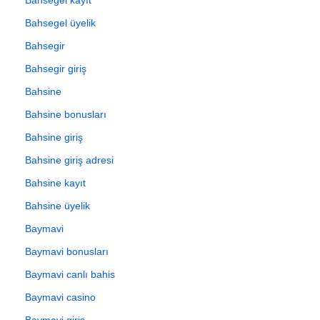
Bahsegel üyelik
Bahsegir
Bahsegir giriş
Bahsine
Bahsine bonusları
Bahsine giriş
Bahsine giriş adresi
Bahsine kayıt
Bahsine üyelik
Baymavi
Baymavi bonusları
Baymavi canlı bahis
Baymavi casino
Baymavi giriş