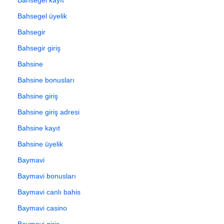
Bahsegel üyelik
Bahsegir
Bahsegir giriş
Bahsine
Bahsine bonusları
Bahsine giriş
Bahsine giriş adresi
Bahsine kayıt
Bahsine üyelik
Baymavi
Baymavi bonusları
Baymavi canlı bahis
Baymavi casino
Baymavi giriş