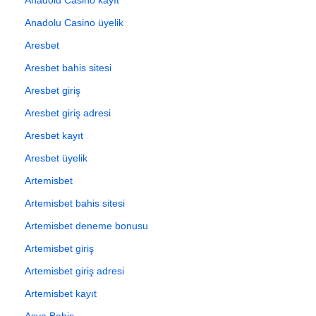
Anadolu Casino üyelik
Aresbet
Aresbet bahis sitesi
Aresbet giriş
Aresbet giriş adresi
Aresbet kayıt
Aresbet üyelik
Artemisbet
Artemisbet bahis sitesi
Artemisbet deneme bonusu
Artemisbet giriş
Artemisbet giriş adresi
Artemisbet kayıt
Asya Bahis