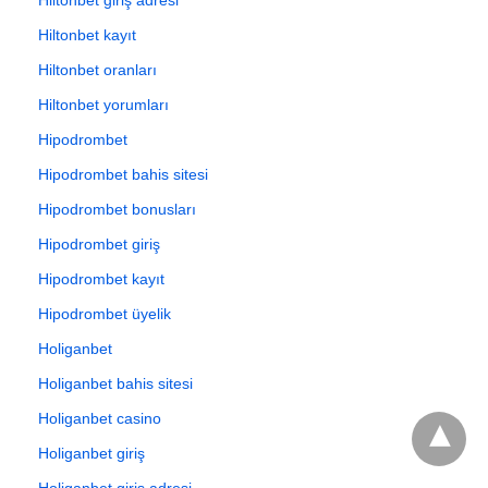
Hiltonbet kayıt
Hiltonbet oranları
Hiltonbet yorumları
Hipodrombet
Hipodrombet bahis sitesi
Hipodrombet bonusları
Hipodrombet giriş
Hipodrombet kayıt
Hipodrombet üyelik
Holiganbet
Holiganbet bahis sitesi
Holiganbet casino
Holiganbet giriş
Holiganbet giriş adresi