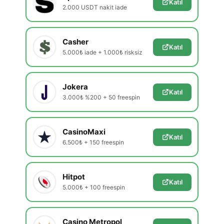
Katıl
2.000 USDT nakit iade
Casher
Katıl
5.000₺ iade + 1.000₺ risksiz
Jokera
Katıl
3.000₺ %200 + 50 freespin
CasinoMaxi
Katıl
6.500₺ + 150 freespin
Hitpot
Katıl
5.000₺ + 100 freespin
Casino Metropol