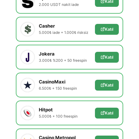
Katıl
2.000 USDT nakit iade
Casher
Katıl
5.000₺ iade + 1.000₺ risksiz
Jokera
Katıl
3.000₺ %200 + 50 freespin
CasinoMaxi
Katıl
6.500₺ + 150 freespin
Hitpot
Katıl
5.000₺ + 100 freespin
Casino Metropol