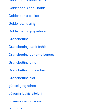
Goldenbahis canlı bahis
Goldenbahis casino
Goldenbahis giriş
Goldenbahis giriş adresi
Grandbetting
Grandbetting canlı bahis
Grandbetting deneme bonusu
Grandbetting giriş
Grandbetting giriş adresi
Grandbetting slot
güncel giriş adresi
güvenilir bahis siteleri
güvenilir casino siteleri
Hepsibahis