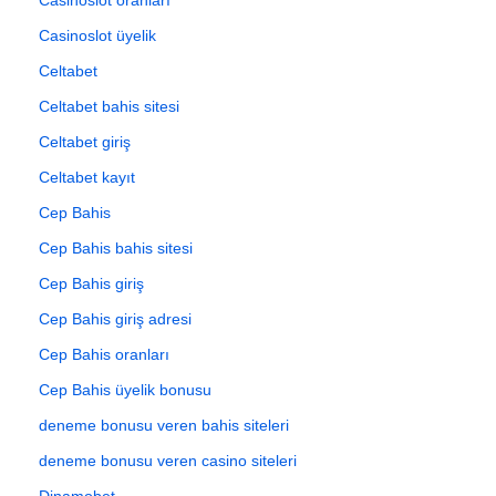
Casinoslot üyelik
Celtabet
Celtabet bahis sitesi
Celtabet giriş
Celtabet kayıt
Cep Bahis
Cep Bahis bahis sitesi
Cep Bahis giriş
Cep Bahis giriş adresi
Cep Bahis oranları
Cep Bahis üyelik bonusu
deneme bonusu veren bahis siteleri
deneme bonusu veren casino siteleri
Dinamobet