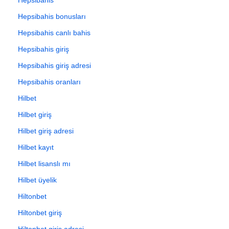
Hepsibahis bonusları
Hepsibahis canlı bahis
Hepsibahis giriş
Hepsibahis giriş adresi
Hepsibahis oranları
Hilbet
Hilbet giriş
Hilbet giriş adresi
Hilbet kayıt
Hilbet lisanslı mı
Hilbet üyelik
Hiltonbet
Hiltonbet giriş
Hiltonbet giriş adresi