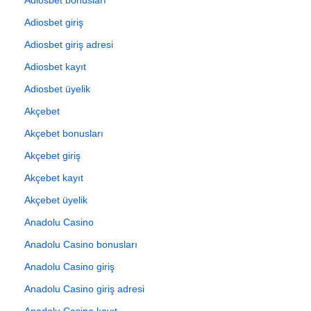
Adiosbet giriş
Adiosbet giriş adresi
Adiosbet kayıt
Adiosbet üyelik
Akçebet
Akçebet bonusları
Akçebet giriş
Akçebet kayıt
Akçebet üyelik
Anadolu Casino
Anadolu Casino bonusları
Anadolu Casino giriş
Anadolu Casino giriş adresi
Anadolu Casino kayıt