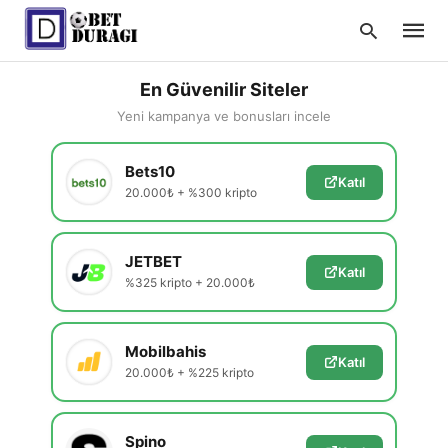
En Güvenilir Siteler
Yeni kampanya ve bonusları incele
Type
Bets10
your
Katıl
searc
20.000₺ + %300 kripto
query
and
hit
enter:
JETBET
Katıl
%325 kripto + 20.000₺
Mobilbahis
Katıl
20.000₺ + %225 kripto
Spino