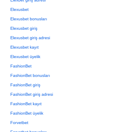
Elexusbet
Elexusbet bonusları
Elexusbet giriş
Elexusbet giriş adresi
Elexusbet kayıt
Elexusbet üyelik
FashionBet
FashionBet bonusları
FashionBet giriş
FashionBet giriş adresi
FashionBet kayıt
FashionBet üyelik
Forvetbet
Forvetbet bonusları