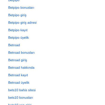
Betpipo bonusları
Betpipo giriş
Betpipo giriş adresi
Betpipo kayıt
Betpipo üyelik
Betroad
Betroad bonusları
Betroad giriş
Betroad hakkında
Betroad kayıt
Betroad üyelik
bets10 bahis sitesi
bets10 bonusları
bets10 son giriş