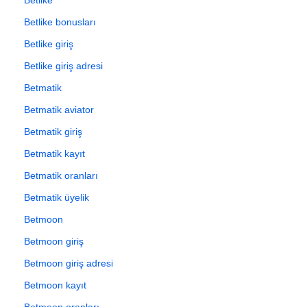
Betlike bonusları
Betlike giriş
Betlike giriş adresi
Betmatik
Betmatik aviator
Betmatik giriş
Betmatik kayıt
Betmatik oranları
Betmatik üyelik
Betmoon
Betmoon giriş
Betmoon giriş adresi
Betmoon kayıt
Betmoon oranları