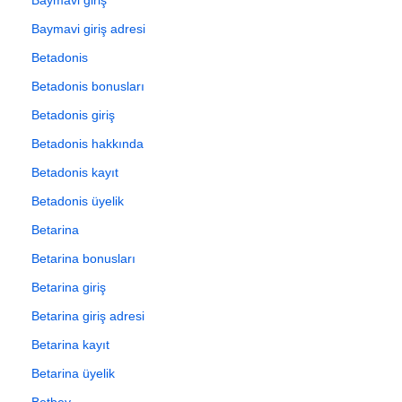
Baymavi giriş adresi
Betadonis
Betadonis bonusları
Betadonis giriş
Betadonis hakkında
Betadonis kayıt
Betadonis üyelik
Betarina
Betarina bonusları
Betarina giriş
Betarina giriş adresi
Betarina kayıt
Betarina üyelik
Betbey