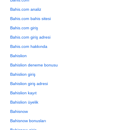
Bahis.com analiz
Bahis.com bahis sitesi
Bahis.com giriş
Bahis.com giriş adresi
Bahis.com hakkında
Bahislion
Bahislion deneme bonusu
Bahislion giriş
Bahislion giriş adresi
Bahislion kayıt
Bahislion üyelik
Bahisnow
Bahisnow bonusları
Bahisnow giriş