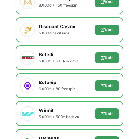
Katıl
8.000₺ + 150 freespin
Discount Casino
Katıl
5.000₺ nakit iade
Betelli
Katıl
5.050₺ + 500₺ bedava
Betchip
Katıl
6.000₺ + 80 freespin
Winnit
Katıl
5.000₺ + 500₺ bedava
Davegas