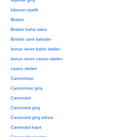
bilyoner üyelik
Birebin
Birebin bahis sitesi
Birebin canlı bahisler
bonus veren bahis siteleri
bonus veren casino siteleri
casino siteleri
Casinomaxi
Casinomaxi giriş
Casinoslot
Casinoslot giriş
Casinoslot giriş adresi
Casinoslot kayıt
Casinoslot oranları