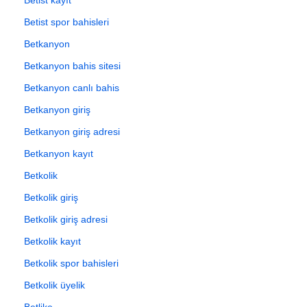
Betist spor bahisleri
Betkanyon
Betkanyon bahis sitesi
Betkanyon canlı bahis
Betkanyon giriş
Betkanyon giriş adresi
Betkanyon kayıt
Betkolik
Betkolik giriş
Betkolik giriş adresi
Betkolik kayıt
Betkolik spor bahisleri
Betkolik üyelik
Betlike