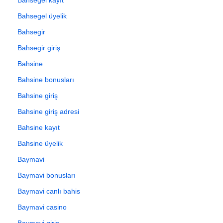
Bahsegel üyelik
Bahsegir
Bahsegir giriş
Bahsine
Bahsine bonusları
Bahsine giriş
Bahsine giriş adresi
Bahsine kayıt
Bahsine üyelik
Baymavi
Baymavi bonusları
Baymavi canlı bahis
Baymavi casino
Baymavi giriş