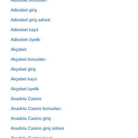
Adiosbet giriş
Adiosbet giriş adresi
Adiosbet kayıt
Adiosbet üyelik
Akçebet
Akçebet bonusları
Akçebet giriş
Akçebet kayıt
Akçebet üyelik
Anadolu Casino
Anadolu Casino bonusları
Anadolu Casino giriş
Anadolu Casino giriş adresi
Anadolu Casino kayıt