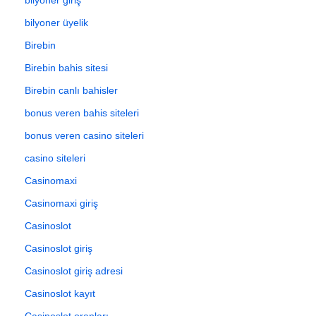
bilyoner üyelik
Birebin
Birebin bahis sitesi
Birebin canlı bahisler
bonus veren bahis siteleri
bonus veren casino siteleri
casino siteleri
Casinomaxi
Casinomaxi giriş
Casinoslot
Casinoslot giriş
Casinoslot giriş adresi
Casinoslot kayıt
Casinoslot oranları