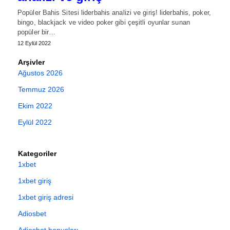
Popüler Bahis Sitesi liderbahis analizi ve giriş! liderbahis, poker,
bingo, blackjack ve video poker gibi çeşitli oyunlar sunan
popüler bir…
12 Eylül 2022
Arşivler
Ağustos 2026
Temmuz 2026
Ekim 2022
Eylül 2022
Kategoriler
1xbet
1xbet giriş
1xbet giriş adresi
Adiosbet
Adiosbet bonusları