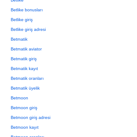
Betlike bonusları
Betlike giriş
Betlike giriş adresi
Betmatik
Betmatik aviator
Betmatik giriş
Betmatik kayıt
Betmatik oranları
Betmatik üyelik
Betmoon
Betmoon giriş
Betmoon giriş adresi
Betmoon kayıt
Betmoon oranları