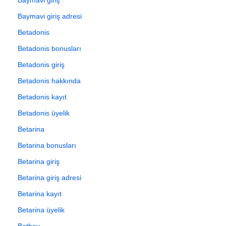
Baymavi giriş adresi
Betadonis
Betadonis bonusları
Betadonis giriş
Betadonis hakkında
Betadonis kayıt
Betadonis üyelik
Betarina
Betarina bonusları
Betarina giriş
Betarina giriş adresi
Betarina kayıt
Betarina üyelik
Betbey