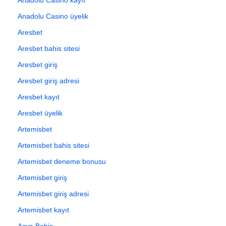
Anadolu Casino üyelik
Aresbet
Aresbet bahis sitesi
Aresbet giriş
Aresbet giriş adresi
Aresbet kayıt
Aresbet üyelik
Artemisbet
Artemisbet bahis sitesi
Artemisbet deneme bonusu
Artemisbet giriş
Artemisbet giriş adresi
Artemisbet kayıt
Asya Bahis