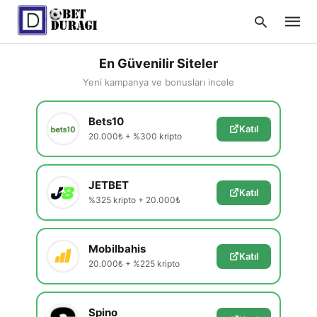
En Güvenilir Siteler
Yeni kampanya ve bonusları incele
Type
Bets10
your
Katıl
searc
20.000₺ + %300 kripto
query
and
hit
enter:
JETBET
Katıl
%325 kripto + 20.000₺
Mobilbahis
Katıl
20.000₺ + %225 kripto
Spino