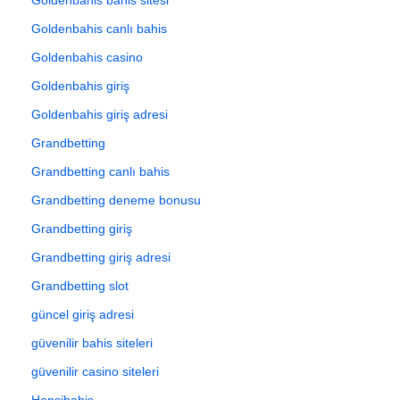
Goldenbahis canlı bahis
Goldenbahis casino
Goldenbahis giriş
Goldenbahis giriş adresi
Grandbetting
Grandbetting canlı bahis
Grandbetting deneme bonusu
Grandbetting giriş
Grandbetting giriş adresi
Grandbetting slot
güncel giriş adresi
güvenilir bahis siteleri
güvenilir casino siteleri
Hepsibahis