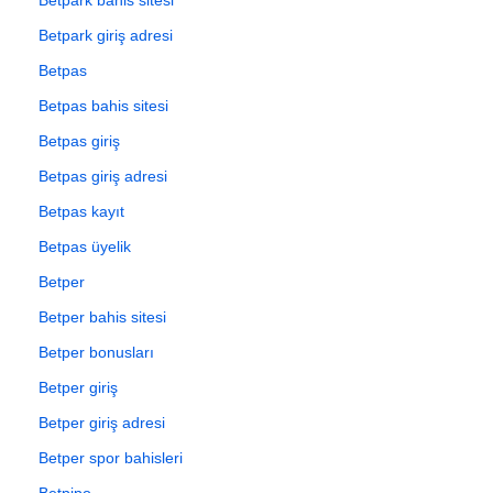
Betpark giriş adresi
Betpas
Betpas bahis sitesi
Betpas giriş
Betpas giriş adresi
Betpas kayıt
Betpas üyelik
Betper
Betper bahis sitesi
Betper bonusları
Betper giriş
Betper giriş adresi
Betper spor bahisleri
Betpipo