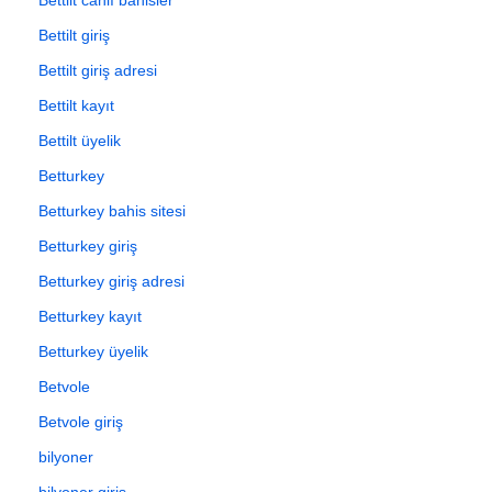
Bettilt giriş
Bettilt giriş adresi
Bettilt kayıt
Bettilt üyelik
Betturkey
Betturkey bahis sitesi
Betturkey giriş
Betturkey giriş adresi
Betturkey kayıt
Betturkey üyelik
Betvole
Betvole giriş
bilyoner
bilyoner giriş