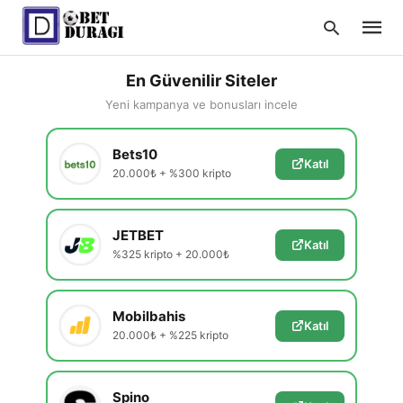
En Güvenilir Siteler
Yeni kampanya ve bonusları incele
Type
Bets10
your
Katıl
searc
20.000₺ + %300 kripto
query
and
hit
enter:
JETBET
Katıl
%325 kripto + 20.000₺
Mobilbahis
Katıl
20.000₺ + %225 kripto
Spino