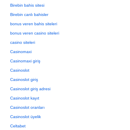
Birebin bahis sitesi
Birebin canlı bahisler
bonus veren bahis siteleri
bonus veren casino siteleri
casino siteleri
Casinomaxi
Casinomaxi giriş
Casinoslot
Casinoslot giriş
Casinoslot giriş adresi
Casinoslot kayıt
Casinoslot oranları
Casinoslot üyelik
Celtabet