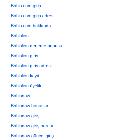
Bahis.com giriş
Bahis.com giriş adresi
Bahis.com hakkında
Bahislion
Bahislion deneme bonusu
Bahislion giriş
Bahislion giriş adresi
Bahislion kayıt
Bahislion üyelik
Bahisnow
Bahisnow bonusları
Bahisnow giriş
Bahisnow giriş adresi
Bahisnow güncel giriş