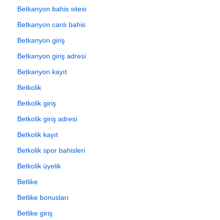
Betkanyon bahis sitesi
Betkanyon canlı bahis
Betkanyon giriş
Betkanyon giriş adresi
Betkanyon kayıt
Betkolik
Betkolik giriş
Betkolik giriş adresi
Betkolik kayıt
Betkolik spor bahisleri
Betkolik üyelik
Betlike
Betlike bonusları
Betlike giriş