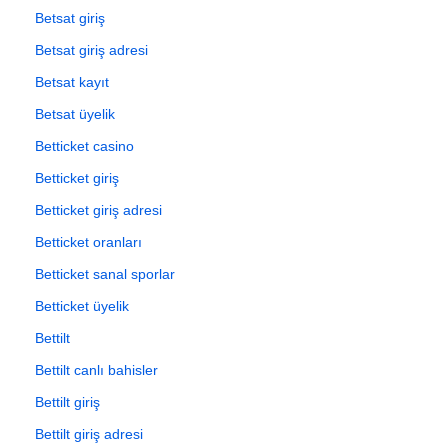
Betsat giriş
Betsat giriş adresi
Betsat kayıt
Betsat üyelik
Betticket casino
Betticket giriş
Betticket giriş adresi
Betticket oranları
Betticket sanal sporlar
Betticket üyelik
Bettilt
Bettilt canlı bahisler
Bettilt giriş
Bettilt giriş adresi