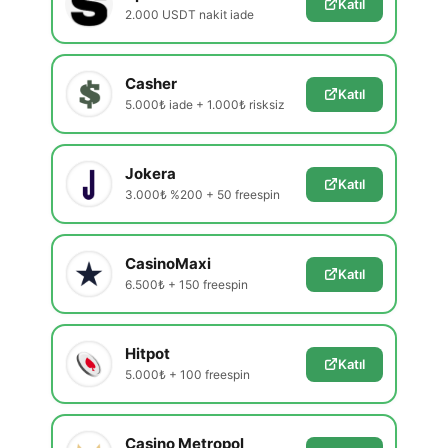
Katıl
2.000 USDT nakit iade
Casher
Katıl
5.000₺ iade + 1.000₺ risksiz
Jokera
Katıl
3.000₺ %200 + 50 freespin
CasinoMaxi
Katıl
6.500₺ + 150 freespin
Hitpot
Katıl
5.000₺ + 100 freespin
Casino Metropol