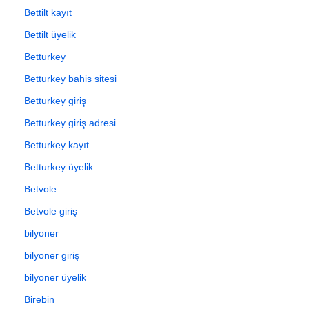
Bettilt kayıt
Bettilt üyelik
Betturkey
Betturkey bahis sitesi
Betturkey giriş
Betturkey giriş adresi
Betturkey kayıt
Betturkey üyelik
Betvole
Betvole giriş
bilyoner
bilyoner giriş
bilyoner üyelik
Birebin