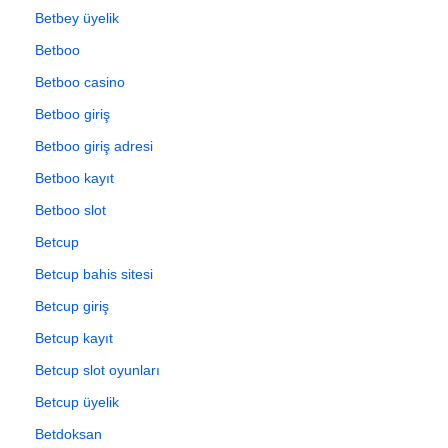
Betbey üyelik
Betboo
Betboo casino
Betboo giriş
Betboo giriş adresi
Betboo kayıt
Betboo slot
Betcup
Betcup bahis sitesi
Betcup giriş
Betcup kayıt
Betcup slot oyunları
Betcup üyelik
Betdoksan