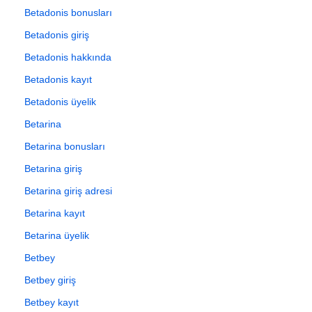
Betadonis bonusları
Betadonis giriş
Betadonis hakkında
Betadonis kayıt
Betadonis üyelik
Betarina
Betarina bonusları
Betarina giriş
Betarina giriş adresi
Betarina kayıt
Betarina üyelik
Betbey
Betbey giriş
Betbey kayıt