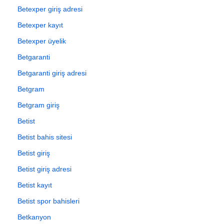
Betexper giriş adresi
Betexper kayıt
Betexper üyelik
Betgaranti
Betgaranti giriş adresi
Betgram
Betgram giriş
Betist
Betist bahis sitesi
Betist giriş
Betist giriş adresi
Betist kayıt
Betist spor bahisleri
Betkanyon