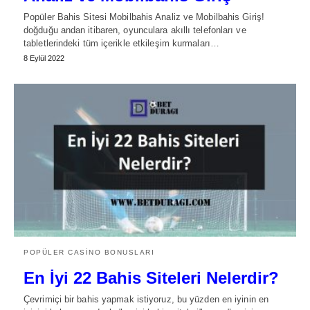
Popüler Bahis Sitesi Mobilbahis Analiz ve Mobilbahis Giriş!
doğduğu andan itibaren, oyunculara akıllı telefonları ve
tabletlerindeki tüm içerikle etkileşim kurmaları…
8 Eylül 2022
POPÜLER CASINO BONUSLARI
En İyi 22 Bahis Siteleri Nelerdir?
Çevrimiçi bir bahis yapmak istiyoruz, bu yüzden en iyinin en