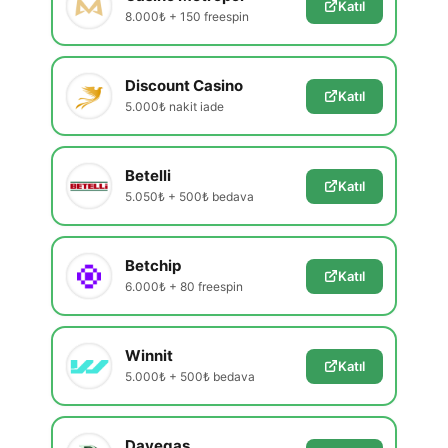
Katıl
8.000₺ + 150 freespin
Discount Casino
Katıl
5.000₺ nakit iade
Betelli
Katıl
5.050₺ + 500₺ bedava
Betchip
Katıl
6.000₺ + 80 freespin
Winnit
Katıl
5.000₺ + 500₺ bedava
Davegas