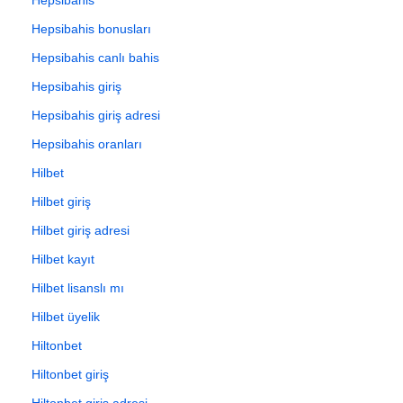
Hepsibahis bonusları
Hepsibahis canlı bahis
Hepsibahis giriş
Hepsibahis giriş adresi
Hepsibahis oranları
Hilbet
Hilbet giriş
Hilbet giriş adresi
Hilbet kayıt
Hilbet lisanslı mı
Hilbet üyelik
Hiltonbet
Hiltonbet giriş
Hiltonbet giriş adresi