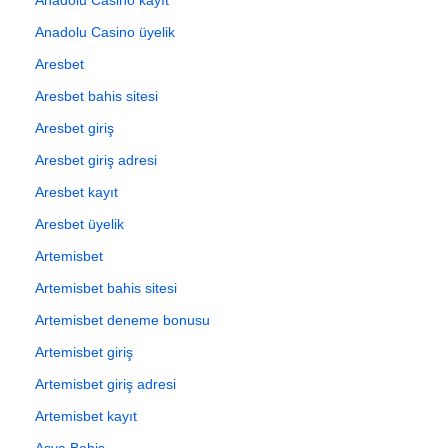
Anadolu Casino üyelik
Aresbet
Aresbet bahis sitesi
Aresbet giriş
Aresbet giriş adresi
Aresbet kayıt
Aresbet üyelik
Artemisbet
Artemisbet bahis sitesi
Artemisbet deneme bonusu
Artemisbet giriş
Artemisbet giriş adresi
Artemisbet kayıt
Asya Bahis