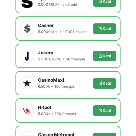
Katıl
2.000 USDT nakit iade
Casher
Katıl
5.000₺ iade + 1.000₺ risksiz
Jokera
Katıl
3.000₺ %200 + 50 freespin
CasinoMaxi
Katıl
6.500₺ + 150 freespin
Hitpot
Katıl
5.000₺ + 100 freespin
Casino Metropol