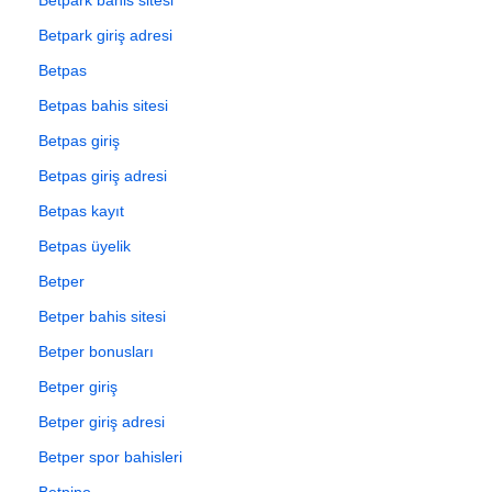
Betpark giriş adresi
Betpas
Betpas bahis sitesi
Betpas giriş
Betpas giriş adresi
Betpas kayıt
Betpas üyelik
Betper
Betper bahis sitesi
Betper bonusları
Betper giriş
Betper giriş adresi
Betper spor bahisleri
Betpipo