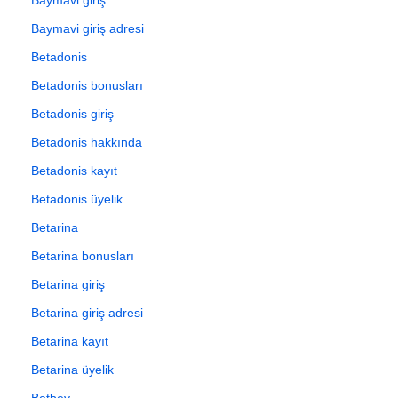
Baymavi giriş adresi
Betadonis
Betadonis bonusları
Betadonis giriş
Betadonis hakkında
Betadonis kayıt
Betadonis üyelik
Betarina
Betarina bonusları
Betarina giriş
Betarina giriş adresi
Betarina kayıt
Betarina üyelik
Betbey