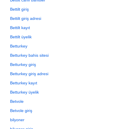
Bettilt giriş
Bettilt giriş adresi
Bettilt kayıt
Bettilt üyelik
Betturkey
Betturkey bahis sitesi
Betturkey giriş
Betturkey giriş adresi
Betturkey kayıt
Betturkey üyelik
Betvole
Betvole giriş
bilyoner
bilyoner giriş