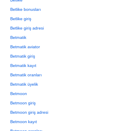
Betlike bonusları
Betlike giriş
Betlike giriş adresi
Betmatik
Betmatik aviator
Betmatik giriş
Betmatik kayıt
Betmatik oranları
Betmatik üyelik
Betmoon
Betmoon giriş
Betmoon giriş adresi
Betmoon kayıt
Betmoon oranları