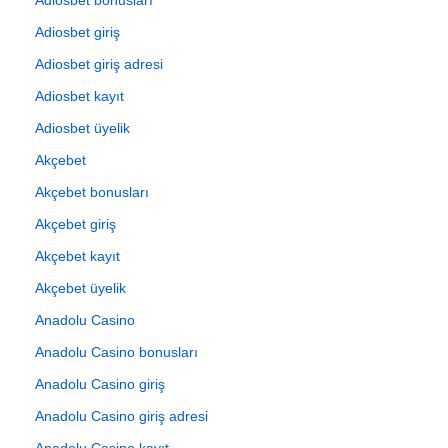
Adiosbet giriş
Adiosbet giriş adresi
Adiosbet kayıt
Adiosbet üyelik
Akçebet
Akçebet bonusları
Akçebet giriş
Akçebet kayıt
Akçebet üyelik
Anadolu Casino
Anadolu Casino bonusları
Anadolu Casino giriş
Anadolu Casino giriş adresi
Anadolu Casino kayıt