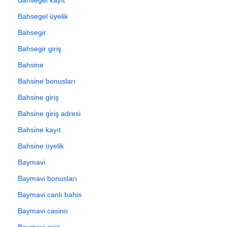
Bahsegel üyelik
Bahsegir
Bahsegir giriş
Bahsine
Bahsine bonusları
Bahsine giriş
Bahsine giriş adresi
Bahsine kayıt
Bahsine üyelik
Baymavi
Baymavi bonusları
Baymavi canlı bahis
Baymavi casino
Baymavi giriş