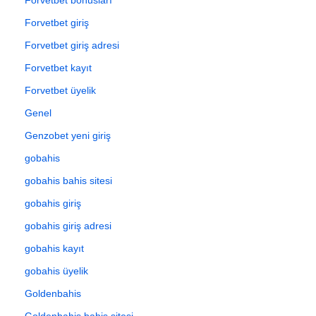
Forvetbet giriş
Forvetbet giriş adresi
Forvetbet kayıt
Forvetbet üyelik
Genel
Genzobet yeni giriş
gobahis
gobahis bahis sitesi
gobahis giriş
gobahis giriş adresi
gobahis kayıt
gobahis üyelik
Goldenbahis
Goldenbahis bahis sitesi