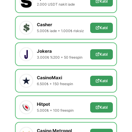
Katıl
2.000 USDT nakit iade
Casher
Katıl
5.000₺ iade + 1.000₺ risksiz
Jokera
Katıl
3.000₺ %200 + 50 freespin
CasinoMaxi
Katıl
6.500₺ + 150 freespin
Hitpot
Katıl
5.000₺ + 100 freespin
Casino Metropol