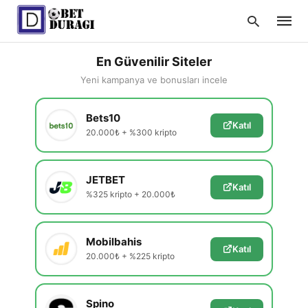
En Güvenilir Siteler
Yeni kampanya ve bonusları incele
Type
Bets10
your
Katıl
searc
20.000₺ + %300 kripto
query
and
hit
enter:
JETBET
Katıl
%325 kripto + 20.000₺
Mobilbahis
Katıl
20.000₺ + %225 kripto
Spino