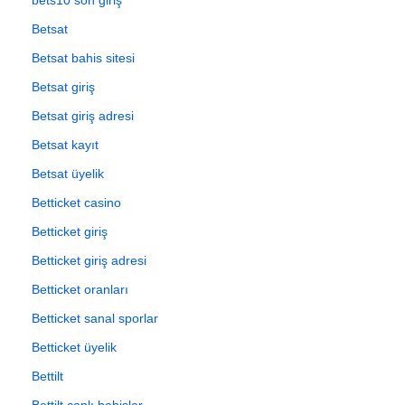
Betsat
Betsat bahis sitesi
Betsat giriş
Betsat giriş adresi
Betsat kayıt
Betsat üyelik
Betticket casino
Betticket giriş
Betticket giriş adresi
Betticket oranları
Betticket sanal sporlar
Betticket üyelik
Bettilt
Bettilt canlı bahisler