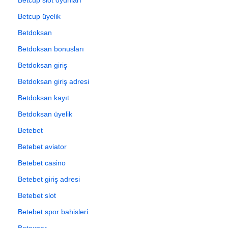
Betcup üyelik
Betdoksan
Betdoksan bonusları
Betdoksan giriş
Betdoksan giriş adresi
Betdoksan kayıt
Betdoksan üyelik
Betebet
Betebet aviator
Betebet casino
Betebet giriş adresi
Betebet slot
Betebet spor bahisleri
Betexper