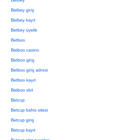
Betbey giriş
Betbey kayıt
Betbey üyelik
Betboo
Betboo casino
Betboo giriş
Betboo giriş adresi
Betboo kayıt
Betboo slot
Betcup
Betcup bahis sitesi
Betcup giriş
Betcup kayıt
Betcup slot oyunları