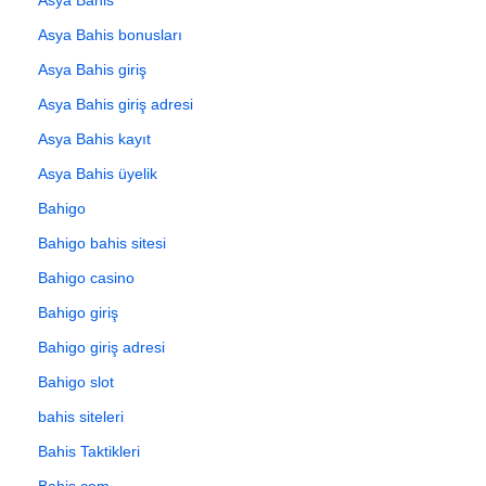
Asya Bahis bonusları
Asya Bahis giriş
Asya Bahis giriş adresi
Asya Bahis kayıt
Asya Bahis üyelik
Bahigo
Bahigo bahis sitesi
Bahigo casino
Bahigo giriş
Bahigo giriş adresi
Bahigo slot
bahis siteleri
Bahis Taktikleri
Bahis.com