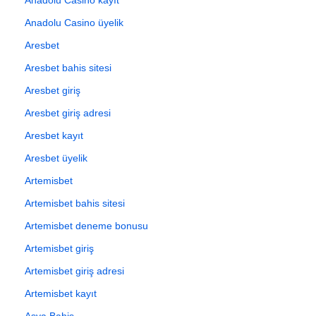
Anadolu Casino üyelik
Aresbet
Aresbet bahis sitesi
Aresbet giriş
Aresbet giriş adresi
Aresbet kayıt
Aresbet üyelik
Artemisbet
Artemisbet bahis sitesi
Artemisbet deneme bonusu
Artemisbet giriş
Artemisbet giriş adresi
Artemisbet kayıt
Asya Bahis