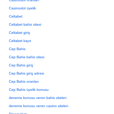
Casinoslot üyelik
Celtabet
Celtabet bahis sitesi
Celtabet giriş
Celtabet kayıt
Cep Bahis
Cep Bahis bahis sitesi
Cep Bahis giriş
Cep Bahis giriş adresi
Cep Bahis oranları
Cep Bahis üyelik bonusu
deneme bonusu veren bahis siteleri
deneme bonusu veren casino siteleri
Dinamobet