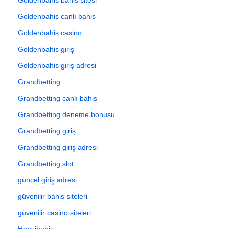
Goldenbahis canlı bahis
Goldenbahis casino
Goldenbahis giriş
Goldenbahis giriş adresi
Grandbetting
Grandbetting canlı bahis
Grandbetting deneme bonusu
Grandbetting giriş
Grandbetting giriş adresi
Grandbetting slot
güncel giriş adresi
güvenilir bahis siteleri
güvenilir casino siteleri
Hepsibahis