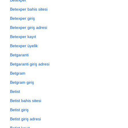
Betexper bahis sitesi
Betexper giriş
Betexper giriş adresi
Betexper kayıt
Betexper üyelik
Betgaranti
Betgaranti giriş adresi
Betgram
Betgram giriş
Betist
Betist bahis sitesi
Betist giriş
Betist giriş adresi
Betist kayıt