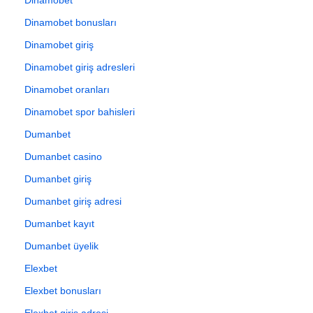
Dinamobet bonusları
Dinamobet giriş
Dinamobet giriş adresleri
Dinamobet oranları
Dinamobet spor bahisleri
Dumanbet
Dumanbet casino
Dumanbet giriş
Dumanbet giriş adresi
Dumanbet kayıt
Dumanbet üyelik
Elexbet
Elexbet bonusları
Elexbet giriş adresi