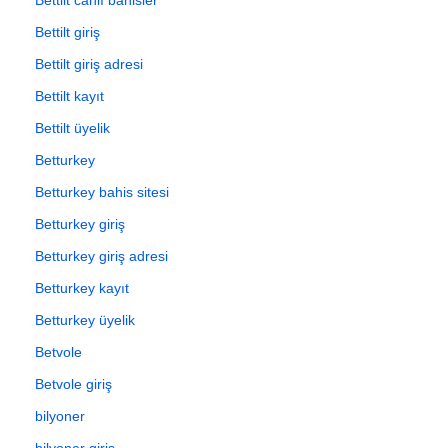
Bettilt giriş
Bettilt giriş adresi
Bettilt kayıt
Bettilt üyelik
Betturkey
Betturkey bahis sitesi
Betturkey giriş
Betturkey giriş adresi
Betturkey kayıt
Betturkey üyelik
Betvole
Betvole giriş
bilyoner
bilyoner giriş