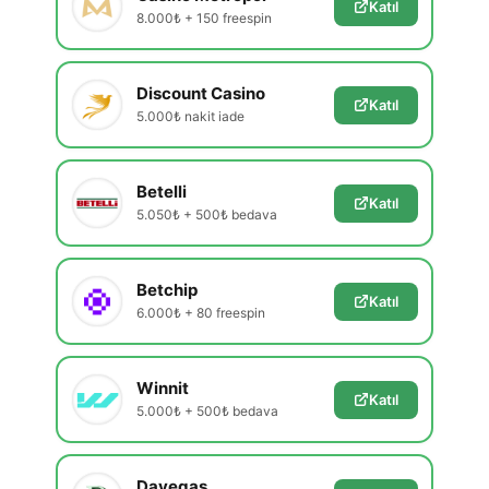
Katıl
8.000₺ + 150 freespin
Discount Casino
Katıl
5.000₺ nakit iade
Betelli
Katıl
5.050₺ + 500₺ bedava
Betchip
Katıl
6.000₺ + 80 freespin
Winnit
Katıl
5.000₺ + 500₺ bedava
Davegas