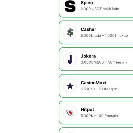
Spino
2.000 USDT nakit iade
Casher
5.000₺ iade + 1.000₺ risksiz
Jokera
3.000₺ %200 + 50 freespin
CasinoMaxi
6.500₺ + 150 freespin
Hitpot
5.000₺ + 100 freespin