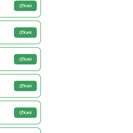
Katıl
Katıl
Katıl
Katıl
Katıl