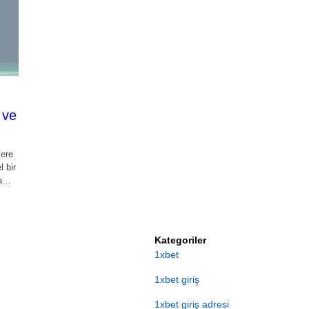
 ve
lere
 bir
da…
Kategoriler
1xbet
1xbet giriş
1xbet giriş adresi