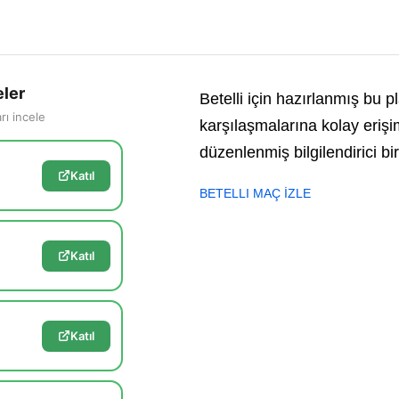
eler
Betelli için hazırlanmış bu pl
ı incele
karşılaşmalarına kolay eriş
düzenlenmiş bilgilendirici bi
Katıl
BETELLI MAÇ İZLE
Katıl
Katıl