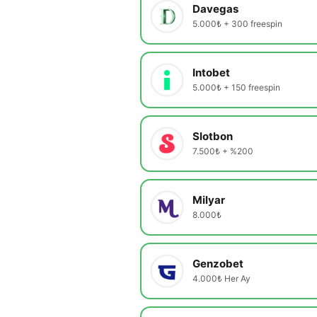
Davegas
5.000₺ + 300 freespin
Intobet
5.000₺ + 150 freespin
Slotbon
7.500₺ + %200
Milyar
8.000₺
Genzobet
4.000₺ Her Ay