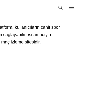
atform, kullanıcıların canlı spor
im sağlayabilmesi amacıyla
Type
r maç izleme sitesidir.
your
search
query
and
hit
enter: