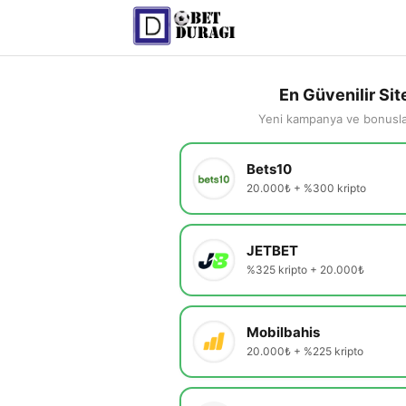
En Güvenilir Sit
Yeni kampanya ve bonuslar
Bets10
20.000₺ + %300 kripto
JETBET
%325 kripto + 20.000₺
Mobilbahis
20.000₺ + %225 kripto