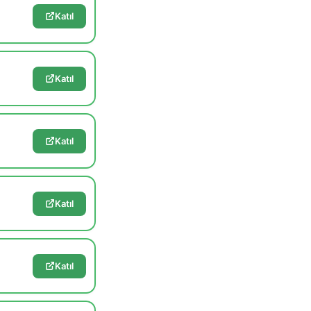
Katıl
Katıl
Katıl
Katıl
Katıl