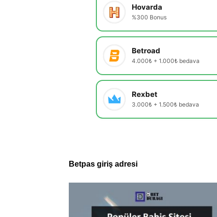
Hovarda
%300 Bonus
Betroad
4.000₺ + 1.000₺ bedava
Rexbet
3.000₺ + 1.500₺ bedava
Betpas giriş adresi