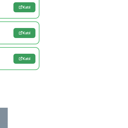
Katıl
Katıl
Katıl