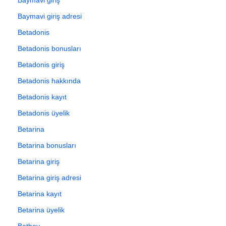
Baymavi giriş adresi
Betadonis
Betadonis bonusları
Betadonis giriş
Betadonis hakkında
Betadonis kayıt
Betadonis üyelik
Betarina
Betarina bonusları
Betarina giriş
Betarina giriş adresi
Betarina kayıt
Betarina üyelik
Betbey