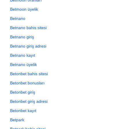
Betmoon üyelik
Betnano
Betnano bahis sitesi
Betnano giriş
Betnano giriş adresi
Betnano kayıt
Betnano üyelik
Betonbet bahis sitesi
Betonbet bonusları
Betonbet giriş
Betonbet giriş adresi
Betonbet kayıt
Betpark
Betpark bahis sitesi