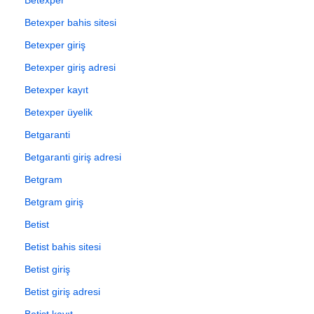
Betexper bahis sitesi
Betexper giriş
Betexper giriş adresi
Betexper kayıt
Betexper üyelik
Betgaranti
Betgaranti giriş adresi
Betgram
Betgram giriş
Betist
Betist bahis sitesi
Betist giriş
Betist giriş adresi
Betist kayıt