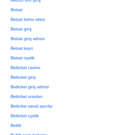
Betsat
Betsat bahis sitesi
Betsat giriş
Betsat giriş adresi
Betsat kayıt
Betsat üyelik
Betticket casino
Betticket giriş
Betticket giriş adresi
Betticket oranları
Betticket sanal sporlar
Betticket üyelik
Bettilt
Bettilt canlı bahisler