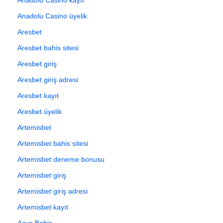
Anadolu Casino üyelik
Aresbet
Aresbet bahis sitesi
Aresbet giriş
Aresbet giriş adresi
Aresbet kayıt
Aresbet üyelik
Artemisbet
Artemisbet bahis sitesi
Artemisbet deneme bonusu
Artemisbet giriş
Artemisbet giriş adresi
Artemisbet kayıt
Asya Bahis