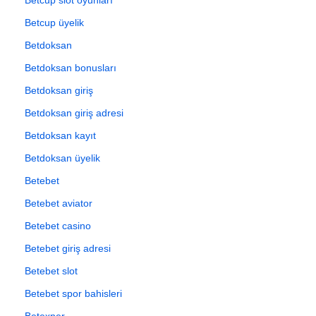
Betcup üyelik
Betdoksan
Betdoksan bonusları
Betdoksan giriş
Betdoksan giriş adresi
Betdoksan kayıt
Betdoksan üyelik
Betebet
Betebet aviator
Betebet casino
Betebet giriş adresi
Betebet slot
Betebet spor bahisleri
Betexper