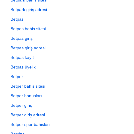
Betpark giriş adresi
Betpas
Betpas bahis sitesi
Betpas giriş
Betpas giriş adresi
Betpas kayıt
Betpas üyelik
Betper
Betper bahis sitesi
Betper bonusları
Betper giriş
Betper giriş adresi
Betper spor bahisleri
Betpipo