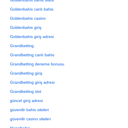
Goldenbahis canlı bahis
Goldenbahis casino
Goldenbahis giriş
Goldenbahis giriş adresi
Grandbetting
Grandbetting canlı bahis
Grandbetting deneme bonusu
Grandbetting giriş
Grandbetting giriş adresi
Grandbetting slot
güncel giriş adresi
güvenilir bahis siteleri
güvenilir casino siteleri
Hepsibahis