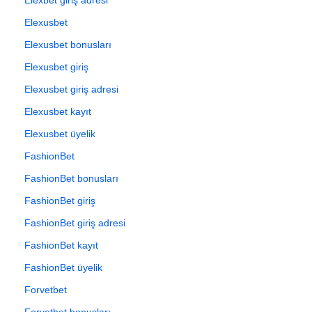
Elexusbet
Elexusbet bonusları
Elexusbet giriş
Elexusbet giriş adresi
Elexusbet kayıt
Elexusbet üyelik
FashionBet
FashionBet bonusları
FashionBet giriş
FashionBet giriş adresi
FashionBet kayıt
FashionBet üyelik
Forvetbet
Forvetbet bonusları