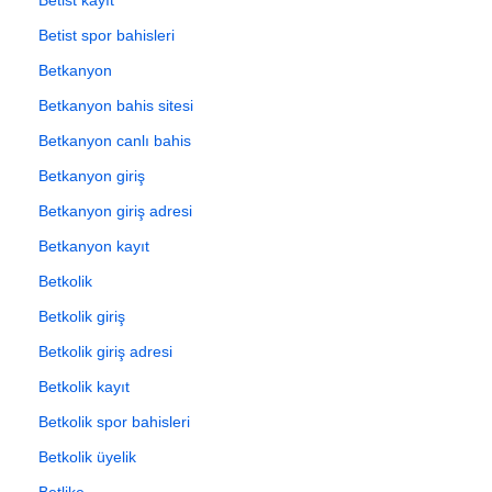
Betist spor bahisleri
Betkanyon
Betkanyon bahis sitesi
Betkanyon canlı bahis
Betkanyon giriş
Betkanyon giriş adresi
Betkanyon kayıt
Betkolik
Betkolik giriş
Betkolik giriş adresi
Betkolik kayıt
Betkolik spor bahisleri
Betkolik üyelik
Betlike