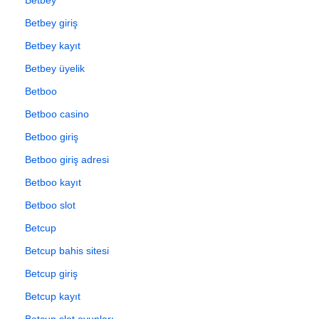
Betbey giriş
Betbey kayıt
Betbey üyelik
Betboo
Betboo casino
Betboo giriş
Betboo giriş adresi
Betboo kayıt
Betboo slot
Betcup
Betcup bahis sitesi
Betcup giriş
Betcup kayıt
Betcup slot oyunları